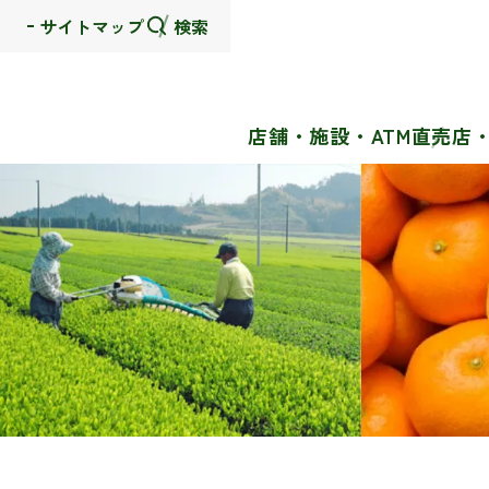
サイトマップ
検索
店舗・施設・ATM
直売店
グ
本
ロ
フ
ロ
文
ー
ッ
ー
へ
カ
タ
バ
ル
ー
ル
ナ
へ
ナ
ビ
ビ
ゲ
ゲ
ー
ー
シ
シ
ョ
ョ
ン