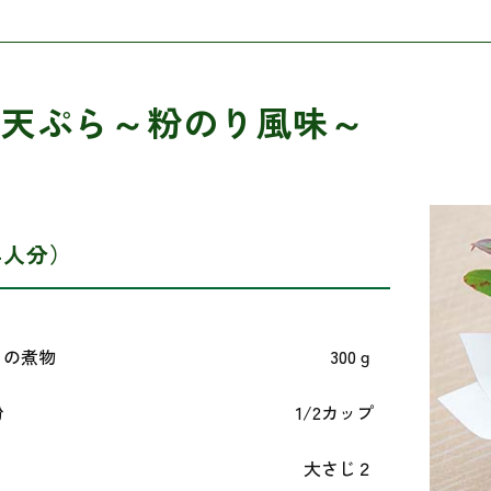
の天ぷら～粉のり風味～
4人分）
コの煮物
300ｇ
粉
1/2カップ
大さじ２