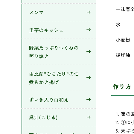
一味唐
メンマ
水
里芋のキッシュ
小麦粉
野菜たっぷりつくねの
揚げ油
照り焼き
由比産“ひらたけ”の佃
煮＆かき揚げ
作り方
ずいき入り白和え
筍の
呉汁(ごじる)
①に
天ぷ