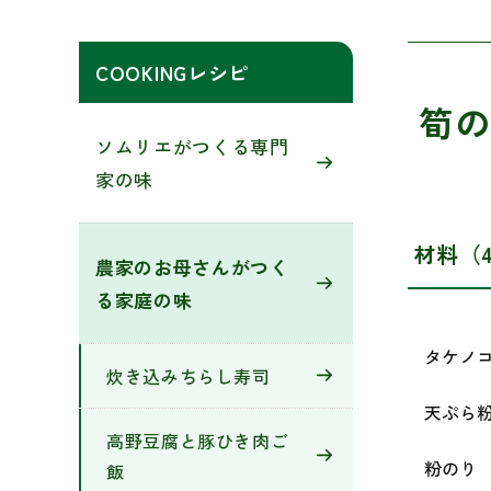
ン
へ
へ
COOKINGレシピ
筍
ソムリエがつくる専門
家の味
材料（
農家のお母さんがつく
る家庭の味
タケノ
炊き込みちらし寿司
天ぷら
高野豆腐と豚ひき肉ご
粉のり
飯