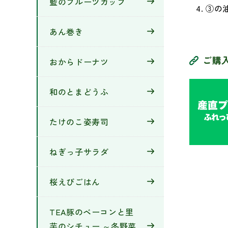
藍のフルーツカップ
③の
あん巻き
ご購
おからドーナツ
和のとまどうふ
たけのこ姿寿司
ねぎっ子サラダ
桜えびごはん
TEA豚のベーコンと里
芋のシチュー ～冬野菜